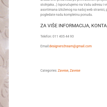
stolnjaka…) Isporučujemo na Vašu adresu i 
asortimana izloženog na našoj web stranici,
pogledate našu kompletnu ponudu.
ZA VIŠE INFORMACIJA, KONTA
Telefon: 011 405 44 93
Email:
designers3team@gmail.com
Categories:
Zavese
,
Zavese