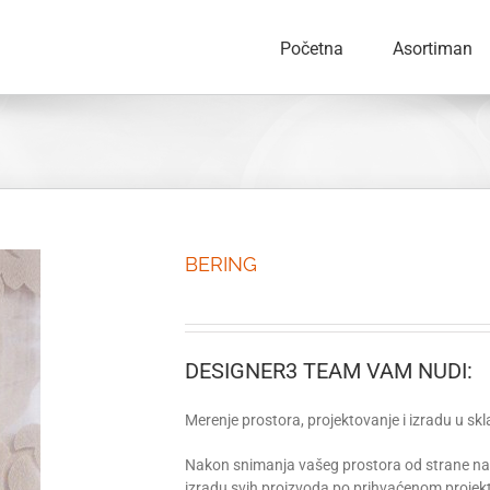
Početna
Asortiman
BERING
DESIGNER3 TEAM VAM NUDI:
Merenje prostora, projektovanje i izradu u s
Nakon snimanja vašeg prostora od strane naših
izradu svih proizvoda po prihvaćenom projektu