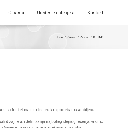
O nama
Uređenje enterijera
Kontakt
Home
/
Zavese
/
Zavese
/
BERING
kladu sa funkcionalnim i estetskim potrebama ambijenta.
 dizajnera, i definisanja najboljeg idejnog rešenja, vršimo
 (šivenje zavesa, drapera, prekrivača, jastuka,