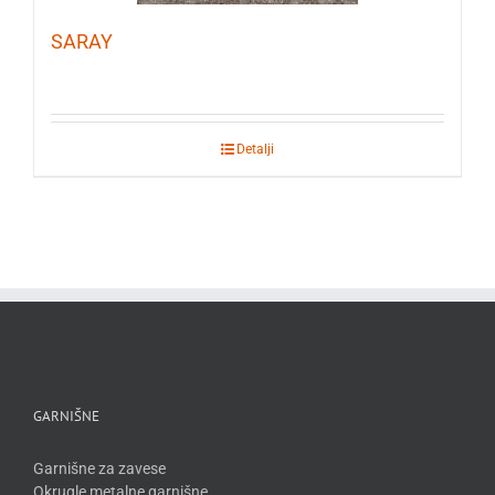
SARAY
Detalji
GARNIŠNE
Garnišne za zavese
Okrugle metalne garnišne